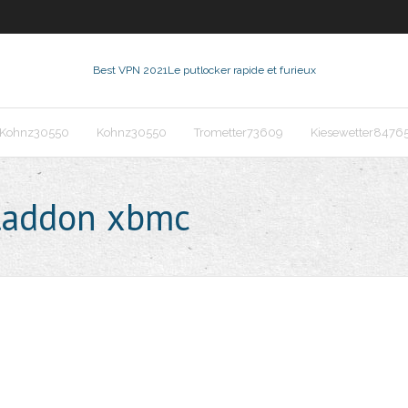
Best VPN 2021
Le putlocker rapide et furieux
Kohnz30550
Kohnz30550
Trometter73609
Kiesewetter8476
laddon xbmc