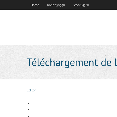
Home
Kohnz30550
Srock44328
Téléchargement de 
Editor